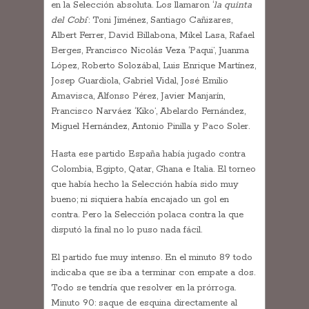
en la Selección absoluta. Los llamaron ‘
la quinta
del Cobi
’: Toni Jiménez, Santiago Cañizares,
Albert Ferrer, David Billabona, Mikel Lasa, Rafael
Berges, Francisco Nicolás Veza ‘Paqui’, Juanma
López, Roberto Solozábal, Luis Enrique Martínez,
Josep Guardiola, Gabriel Vidal, José Emilio
Amavisca, Alfonso Pérez, Javier Manjarín,
Francisco Narváez ‘Kiko’, Abelardo Fernández,
Miguel Hernández, Antonio Pinilla y Paco Soler.
Hasta ese partido España había jugado contra
Colombia, Egipto, Qatar, Ghana e Italia. El torneo
que había hecho la Selección había sido muy
bueno; ni siquiera había encajado un gol en
contra. Pero la Selección polaca contra la que
disputó la final no lo puso nada fácil.
El partido fue muy intenso. En el minuto 89 todo
indicaba que se iba a terminar con empate a dos.
Todo se tendría que resolver en la prórroga.
Minuto 90: saque de esquina directamente al