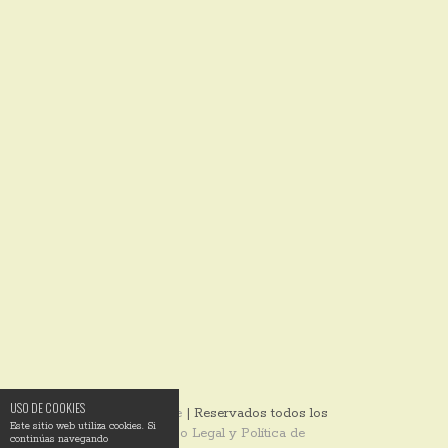
USO DE COOKIES
© 2014
Ixotype
| Reservados todos los
Este sitio web utiliza cookies. Si
derechos |
Aviso Legal y Política de
continúas navegando