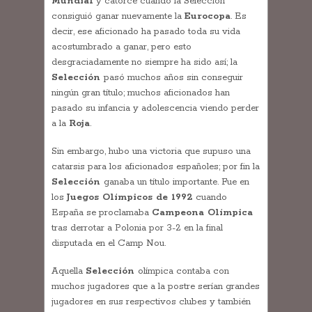
Mundial
y catorce cuando la Selección
consiguió ganar nuevamente la
Eurocopa
. Es
decir, ese aficionado ha pasado toda su vida
acostumbrado a ganar, pero esto
desgraciadamente no siempre ha sido así; la
Selección
pasó muchos años sin conseguir
ningún gran título; muchos aficionados han
pasado su infancia y adolescencia viendo perder
a la
Roja
.
Sin embargo, hubo una victoria que supuso una
catarsis para los aficionados españoles; por fin la
Selección
ganaba un título importante. Fue en
los
Juegos Olímpicos de 1992
cuando
España se proclamaba
Campeona Olímpica
tras derrotar a Polonia por 3-2 en la final
disputada en el Camp Nou.
Aquella
Selección
olímpica contaba con
muchos jugadores que a la postre serían grandes
jugadores en sus respectivos clubes y también