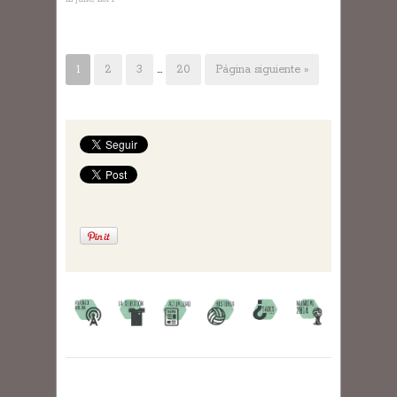
1
2
3
…
20
Página siguiente »