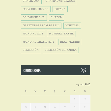
BRASIL 2014
CHAMPIONS LEAGUE
COPA DEL MUNDO
ESPAÑA
FC BARCELONA
FÚTBOL
GREETINGS FROM BRAZIL
MUNDIAL
MUNDIAL 2014
MUNDIAL BRASIL
MUNDIAL BRASIL 2014
REAL MADRID
SELECCIÓN
SELECCIÓN ESPAÑOLA
CRONOLOGÍA
agosto 2026
L
M
X
J
V
S
D
1
2
3
4
5
6
7
8
9