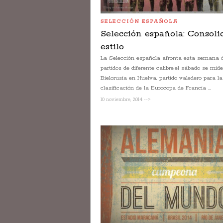
SELECCIÓN ESPAÑOLA
Selección española: Consoli
estilo
La Selección española afronta esta semana 
partidos de diferente calibre,el sábado se mid
Bielorusia en Huelva, partido valedero para la
clasificación de la Eurocopa de Francia ...
10 noviembre, 2014 -->