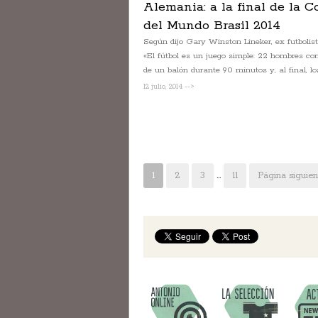
Alemania: a la final de la C
del Mundo Brasil 2014
Según dijo Gary Winston Lineker, ex futbolist
«El fútbol es un juego simple: 22 hombres cor
de un balón durante 90 minutos y, al final, los 
12 julio, 2014 -->
1
2
3
…
11
Página siguien