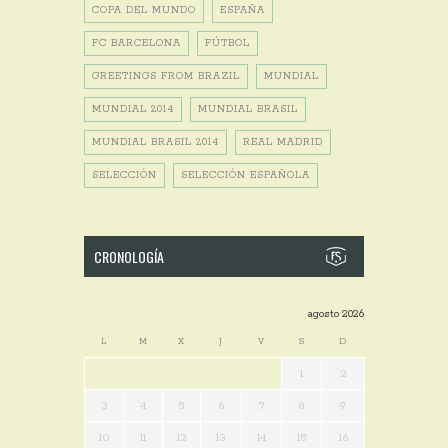
COPA DEL MUNDO
ESPAÑA
FC BARCELONA
FÚTBOL
GREETINGS FROM BRAZIL
MUNDIAL
MUNDIAL 2014
MUNDIAL BRASIL
MUNDIAL BRASIL 2014
REAL MADRID
SELECCIÓN
SELECCIÓN ESPAÑOLA
CRONOLOGÍA
agosto 2026
L
M
X
J
V
S
D
1
2
3
4
5
6
7
8
9
10
11
12
13
14
15
16