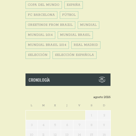
COPA DEL MUNDO
ESPAÑA
FC BARCELONA
FÚTBOL
GREETINGS FROM BRAZIL
MUNDIAL
MUNDIAL 2014
MUNDIAL BRASIL
MUNDIAL BRASIL 2014
REAL MADRID
SELECCIÓN
SELECCIÓN ESPAÑOLA
CRONOLOGÍA
agosto 2026
L
M
X
J
V
S
D
1
2
3
4
5
6
7
8
9
10
11
12
13
14
15
16