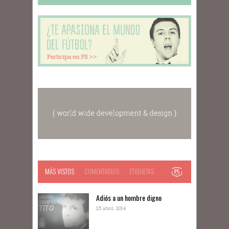
MÁS VISTOS
COMENTARIOS
ETIQUETAS
Adiós a un hombre digno
25 abril, 2014