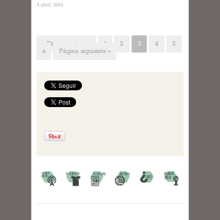
4 abril, 2014
« Página anterior
1
2
3
4
5
6
Página siguiente »