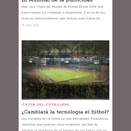
El Mundial de la publicidad
Hay una Copa del Mundo de Fútbol Brasil 2014 que
hace meses ya comenzó a disputarse, y es la de las
marcas patrocinadoras, que luchan para tratar de ...
28 abril, 2014
CAJÓN DEL FUTBOLERO
¿Cambiará la tecnología el fútbol?
Los cambios en el fútbol no son frecuentes. Propuestas
sencillas que parecen muy evidentes, del tipo de
señalar la distancia de la barrera en las faltas con un