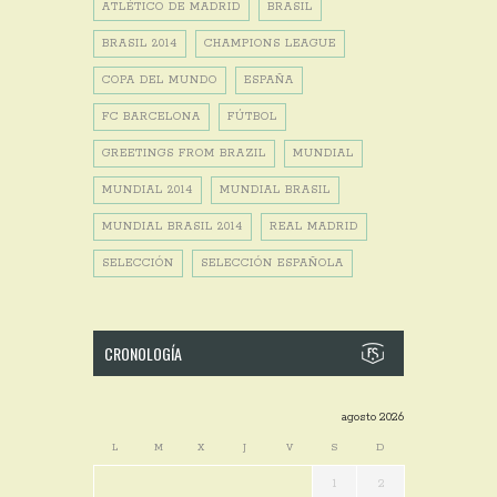
ATLÉTICO DE MADRID
BRASIL
BRASIL 2014
CHAMPIONS LEAGUE
COPA DEL MUNDO
ESPAÑA
FC BARCELONA
FÚTBOL
GREETINGS FROM BRAZIL
MUNDIAL
MUNDIAL 2014
MUNDIAL BRASIL
MUNDIAL BRASIL 2014
REAL MADRID
SELECCIÓN
SELECCIÓN ESPAÑOLA
CRONOLOGÍA
agosto 2026
L
M
X
J
V
S
D
1
2