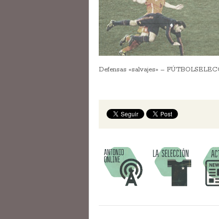
Defensas «salvajes» – FÚTBOLSELE