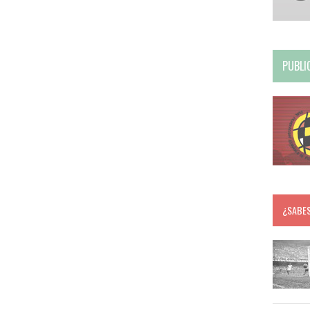
PUBLI
¿SABE