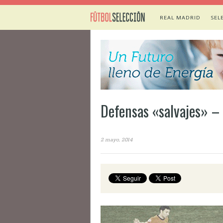
REAL MADRID
SEL
Defensas «salvajes» 
2 mayo, 2014