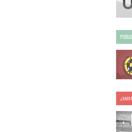
PUBLI
¿SABE