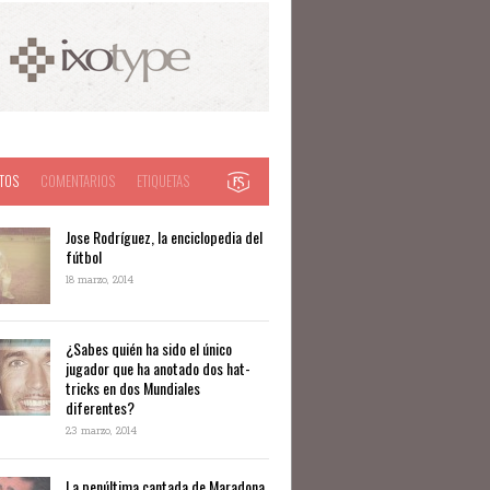
TOS
COMENTARIOS
ETIQUETAS
Jose Rodríguez, la enciclopedia del
fútbol
18 marzo, 2014
¿Sabes quién ha sido el único
jugador que ha anotado dos hat-
tricks en dos Mundiales
diferentes?
23 marzo, 2014
La penúltima cantada de Maradona