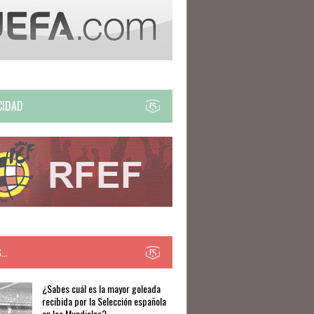
CIDAD
S…
​​¿Sabes cuál es la mayor goleada
recibida por la Selección española
en los Mundiales?