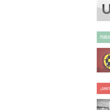
PUBLI
¿SABE