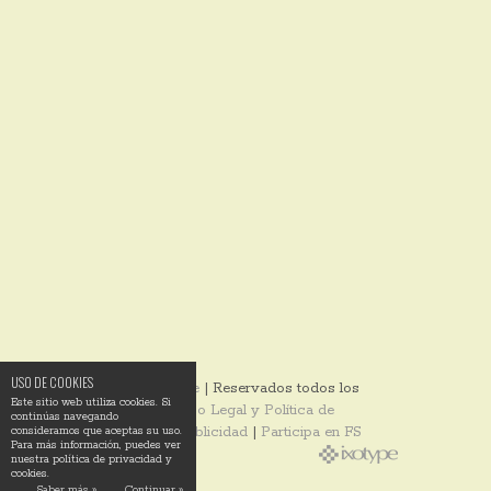
USO DE COOKIES
© 2014
Ixotype
| Reservados todos los
Este sitio web utiliza cookies. Si
derechos |
Aviso Legal y Política de
continúas navegando
Privacidad
|
Publicidad
|
Participa en FS
consideramos que aceptas su uso.
Para más información, puedes ver
nuestra política de privacidad y
cookies.
Saber más »
Continuar »