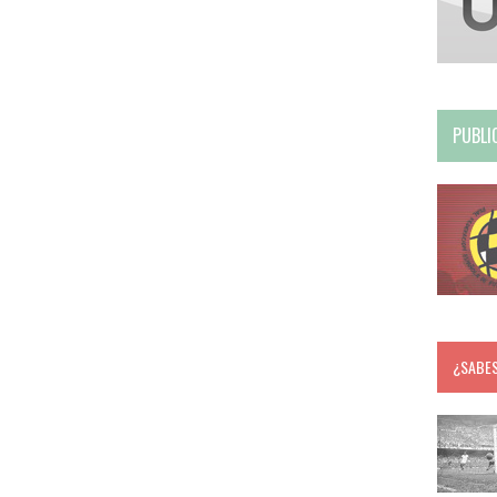
PUBLI
¿SABE