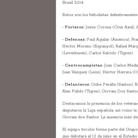
Brasil 2014.
Estos son los futbolistas definitivamen
•
Porteros:
Jesús Corona (Cruz Azul), A
•
Defensas:
Paul Aguilar (América), Fr
Héctor Moreno (Espanyol), Rafael Márq
(Leverkusen), Carlos Salcido (Tigres).
•
Centrocampistas:
Juan Carlos Medin
Juan Vázquez (León), Héctor Herrera (Op
•
Delanteros:
Oribe Peralta (Santos), R
Alan Pulido (Tigres), Giovani Dos Santos 
Destacamos la presencia de los vetera
disputaron la Liga española, así como la
Giovani dos Santos. La ausencia más des
El equipo tricolor forma parte del Grupo A
que debutará el 13 de junio en el Estadio