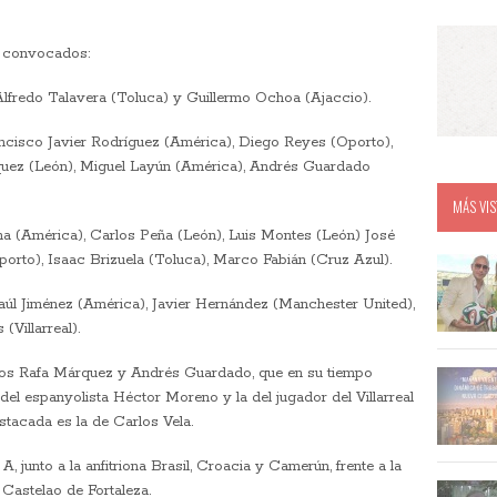
te convocados:
lfredo Talavera (Toluca) y Guillermo Ochoa (Ajaccio).
ancisco Javier Rodríguez (América), Diego Reyes (Oporto),
uez (León), Miguel Layún (América), Andrés Guardado
MÁS VIS
a (América), Carlos Peña (León), Luis Montes (León) José
orto), Isaac Brizuela (Toluca), Marco Fabián (Cruz Azul).
aúl Jiménez (América), Javier Hernández (Manchester United),
(Villarreal).
nos Rafa Márquez y Andrés Guardado, que en su tiempo
 del espanyolista Héctor Moreno y la del jugador del Villarreal
tacada es la de Carlos Vela.
, junto a la anfitriona Brasil, Croacia y Camerún, frente a la
 Castelao de Fortaleza.