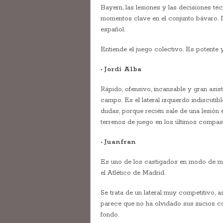
Bayern, las lesiones y las decisiones téc
momentos clave en el conjunto bávaro. 
español.
Entiende el juego colectivo. Es potente 
•
Jordi Alba
Rápido, ofensivo, incansable y gran asis
campo. Es el lateral izquierdo indiscuti
dudas, porque recién sale de una lesión 
terrenos de juego en los últimos compas
•
Juanfran
Es uno de los castigados en modo de mol
el Atlético de Madrid.
Se trata de un lateral muy competitivo,
parece que no ha olvidado sus inicios c
fondo.