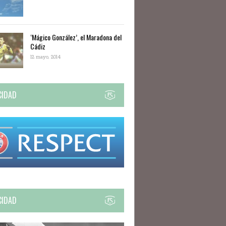
‘Mágico González’, el Maradona del
Cádiz
12 mayo, 2014
CIDAD
CIDAD