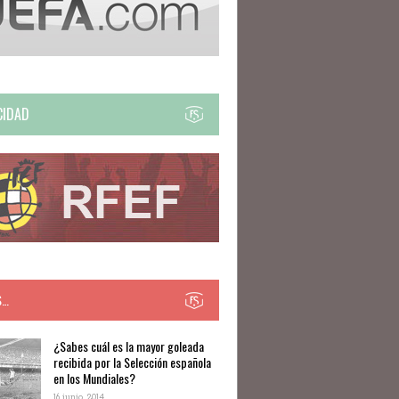
CIDAD
S…
​​¿Sabes cuál es la mayor goleada
recibida por la Selección española
en los Mundiales?
16 junio, 2014