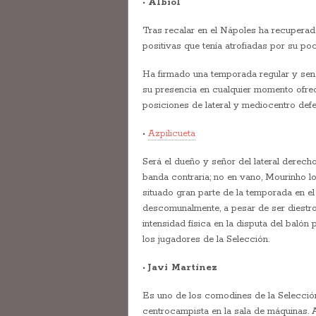
•
Albiol
Tras recalar en el Nápoles ha recuperad
positivas que tenía atrofiadas por su poc
Ha firmado una temporada regular y sensa
su presencia en cualquier momento ofrece
posiciones de lateral y mediocentro def
•
Azpilicueta
Será el dueño y señor del lateral derech
banda contraria; no en vano, Mourinho l
situado gran parte de la temporada en el 
descomunalmente, a pesar de ser diestro.
intensidad física en la disputa del balón
los jugadores de la Selección.
•
Javi Martínez
Es uno de los comodines de la Selección
centrocampista en la sala de máquinas. A