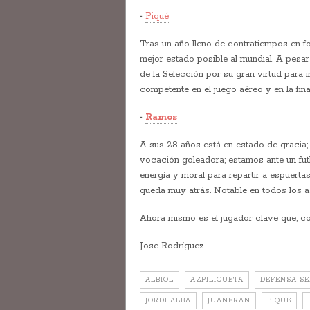
•
Piqué
Tras un año lleno de contratiempos en for
mejor estado posible al mundial. A pesar
de la Selección por su gran virtud para 
competente en el juego aéreo y en la fin
•
Ramos
A sus 28 años está en estado de gracia; l
vocación goleadora; estamos ante un futb
energía y moral para repartir a espuerta
queda muy atrás. Notable en todos los as
Ahora mismo es el jugador clave que, com
Jose Rodríguez.
ALBIOL
AZPILICUETA
DEFENSA SE
JORDI ALBA
JUANFRAN
PIQUE