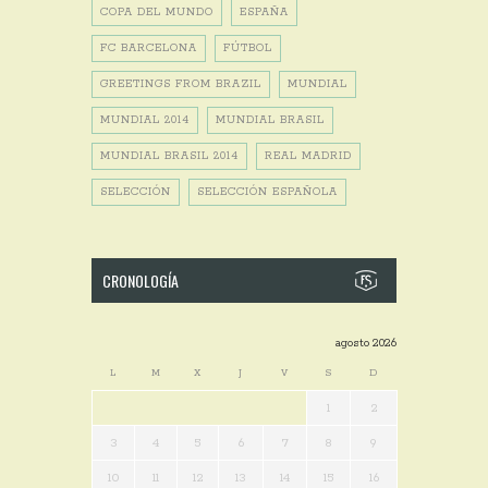
COPA DEL MUNDO
ESPAÑA
FC BARCELONA
FÚTBOL
GREETINGS FROM BRAZIL
MUNDIAL
MUNDIAL 2014
MUNDIAL BRASIL
MUNDIAL BRASIL 2014
REAL MADRID
SELECCIÓN
SELECCIÓN ESPAÑOLA
CRONOLOGÍA
agosto 2026
L
M
X
J
V
S
D
1
2
3
4
5
6
7
8
9
10
11
12
13
14
15
16