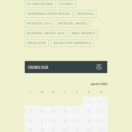
FC BARCELONA
FÚTBOL
GREETINGS FROM BRAZIL
MUNDIAL
MUNDIAL 2014
MUNDIAL BRASIL
MUNDIAL BRASIL 2014
REAL MADRID
SELECCIÓN
SELECCIÓN ESPAÑOLA
CRONOLOGÍA
agosto 2026
L
M
X
J
V
S
D
1
2
3
4
5
6
7
8
9
10
11
12
13
14
15
16
17
18
19
20
21
22
23