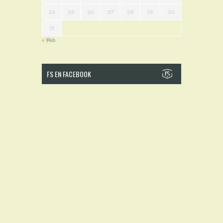
24
25
26
27
28
29
30
31
« Feb
FS EN FACEBOOK