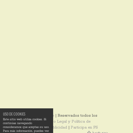
USO DE COOKIES
© 2014
Ixotype
| Reservados todos los
Este sitio web utiliza cookies. Si
derechos |
Aviso Legal y Política de
continúas navegando
Privacidad
|
Publicidad
|
Participa en FS
consideramos que aceptas su uso.
Para más información, puedes ver