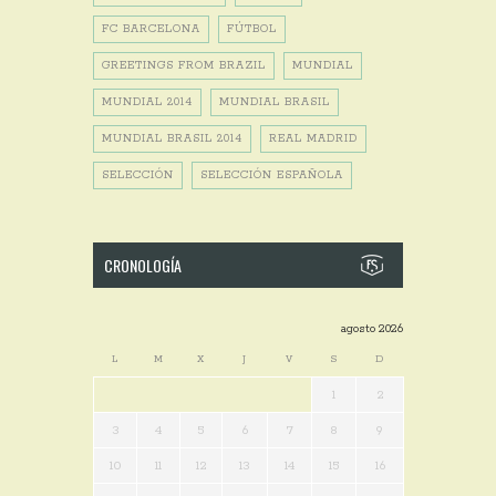
FC BARCELONA
FÚTBOL
GREETINGS FROM BRAZIL
MUNDIAL
MUNDIAL 2014
MUNDIAL BRASIL
MUNDIAL BRASIL 2014
REAL MADRID
SELECCIÓN
SELECCIÓN ESPAÑOLA
CRONOLOGÍA
agosto 2026
L
M
X
J
V
S
D
1
2
3
4
5
6
7
8
9
10
11
12
13
14
15
16