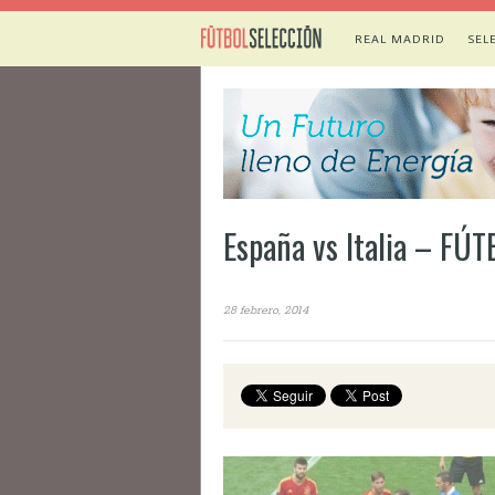
REAL MADRID
SEL
España vs Italia – F
28 febrero, 2014