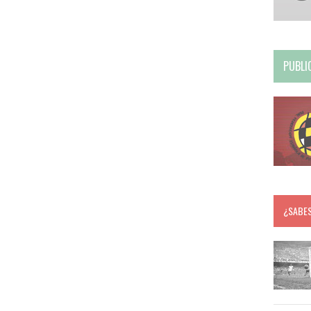
PUBLI
¿SABE