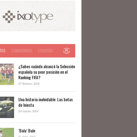
TOS
COMENTARIOS
ETIQUETAS
¿Sabes cuándo alcanzó la Selección
española su peor posición en el
Ranking FIFA?
27 febrero, 2014
Una historia inolvidable: Las botas
de Iniesta
24 marzo, 2014
‘Bala’ Bale