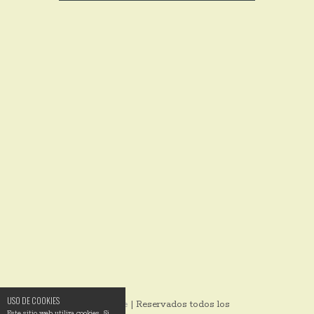
USO DE COOKIES
© 2014
Ixotype
| Reservados todos los
Este sitio web utiliza cookies. Si