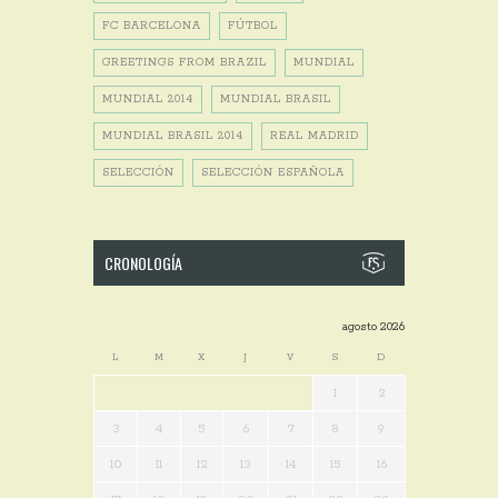
FC BARCELONA
FÚTBOL
GREETINGS FROM BRAZIL
MUNDIAL
MUNDIAL 2014
MUNDIAL BRASIL
MUNDIAL BRASIL 2014
REAL MADRID
SELECCIÓN
SELECCIÓN ESPAÑOLA
CRONOLOGÍA
agosto 2026
L
M
X
J
V
S
D
1
2
3
4
5
6
7
8
9
10
11
12
13
14
15
16