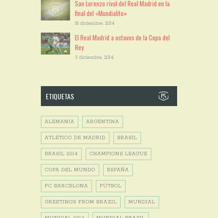
San Lorenzo rival del Real Madrid en la
final del «Mundialito»
18 diciembre, 2014
El Real Madrid a octavos de la Copa del
Rey
3 diciembre, 2014
ETIQUETAS
ALEMANIA
ARGENTINA
ATLÉTICO DE MADRID
BRASIL
BRASIL 2014
CHAMPIONS LEAGUE
COPA DEL MUNDO
ESPAÑA
FC BARCELONA
FÚTBOL
GREETINGS FROM BRAZIL
MUNDIAL