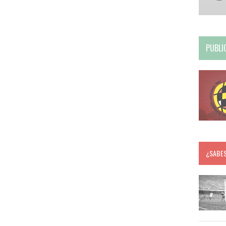
PUBLI
¿SABE