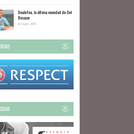
Deulofeu, la última novedad de Del
Bosque
26 mayo, 2014
CIDAD
CIDAD