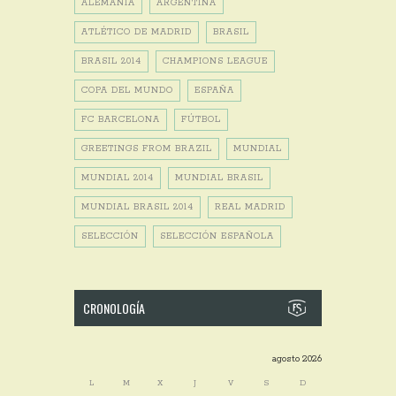
ALEMANIA
ARGENTINA
ATLÉTICO DE MADRID
BRASIL
BRASIL 2014
CHAMPIONS LEAGUE
COPA DEL MUNDO
ESPAÑA
FC BARCELONA
FÚTBOL
GREETINGS FROM BRAZIL
MUNDIAL
MUNDIAL 2014
MUNDIAL BRASIL
MUNDIAL BRASIL 2014
REAL MADRID
SELECCIÓN
SELECCIÓN ESPAÑOLA
CRONOLOGÍA
agosto 2026
L
M
X
J
V
S
D