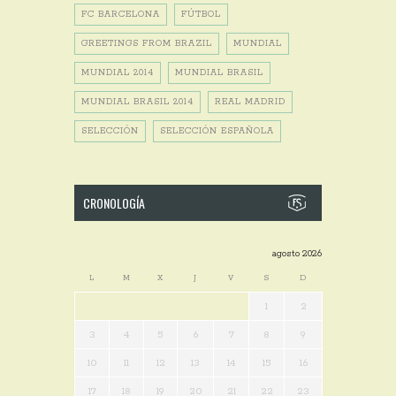
FC BARCELONA
FÚTBOL
GREETINGS FROM BRAZIL
MUNDIAL
MUNDIAL 2014
MUNDIAL BRASIL
MUNDIAL BRASIL 2014
REAL MADRID
SELECCIÓN
SELECCIÓN ESPAÑOLA
CRONOLOGÍA
agosto 2026
L
M
X
J
V
S
D
1
2
3
4
5
6
7
8
9
10
11
12
13
14
15
16
17
18
19
20
21
22
23