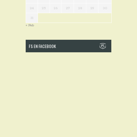
24
25
26
27
28
29
30
31
« Feb
FS EN FACEBOOK