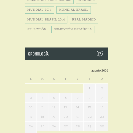
GREETINGS FROM BRAZIL
MUNDIAL
MUNDIAL 2014
MUNDIAL BRASIL
MUNDIAL BRASIL 2014
REAL MADRID
SELECCIÓN
SELECCIÓN ESPAÑOLA
CRONOLOGÍA
agosto 2026
L
M
X
J
V
S
D
1
2
3
4
5
6
7
8
9
10
11
12
13
14
15
16
17
18
19
20
21
22
23
24
25
26
27
28
29
30