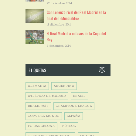
22 diciembre, 2014
San Lorenzo rival del Real Madrid en la
final del «Mundialito»
18 diciembre, 2014
El Real Madrid a octavos de la Copa del
Rey
3 diciembre, 2014
ETIQUETAS
ALEMANIA
ARGENTINA
ATLÉTICO DE MADRID
BRASIL
BRASIL 2014
CHAMPIONS LEAGUE
COPA DEL MUNDO
ESPAÑA
FC BARCELONA
FÚTBOL