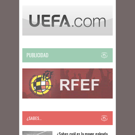
PUBLICIDAD
¿SABES…
​​¿Sabes cuál es la mayor goleada