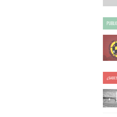
PUBLI
¿SABE