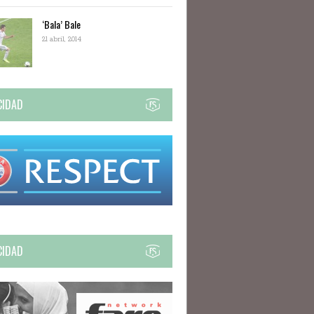
‘Bala’ Bale
21 abril, 2014
CIDAD
CIDAD