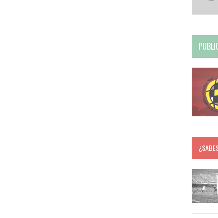
PUBLI
¿SABE