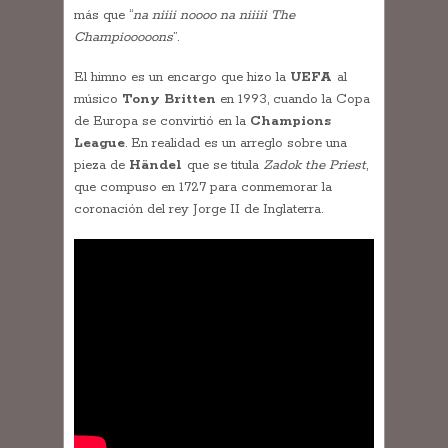
más que “
na niiii noooo na niiiii The
Champiooooons
”.
El himno es un encargo que hizo la
UEFA
al
músico
Tony Britten
en 1993, cuando la Copa
de Europa se convirtió en la
Champions
League
. En realidad es un arreglo sobre una
pieza de
Händel
que se titula
Zadok the Priest
,
que compuso en 1727 para conmemorar la
coronación del rey Jorge II de Inglaterra.