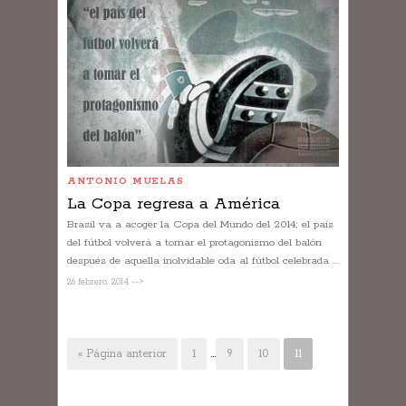
ANTONIO MUELAS
La Copa regresa a América
Brasil va a acoger la Copa del Mundo del 2014; el país
del fútbol volverá a tomar el protagonismo del balón
después de aquella inolvidable oda al fútbol celebrada ...
26 febrero, 2014 -->
« Página anterior
1
…
9
10
11