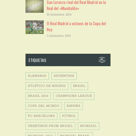
San Lorenzo rival del Real Madrid en la
final del «Mundialito»
18 diciembre, 2014
El Real Madrid a octavos de la Copa del
Rey
3 diciembre, 2014
ETIQUETAS
ALEMANIA
ARGENTINA
ATLÉTICO DE MADRID
BRASIL
BRASIL 2014
CHAMPIONS LEAGUE
COPA DEL MUNDO
ESPAÑA
FC BARCELONA
FÚTBOL
GREETINGS FROM BRAZIL
MUNDIAL