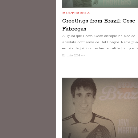
MULTIMEDIA
Greetings from Brazil: Cesc
Fàbregas
Al igual que Pedro, Cesc siempre ha sido de l
absoluta confianza de Del Bosque. Nadie pue
en tela de juicio su extrema calidad, su precisi
12 junio, 2014 -->