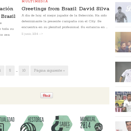
MULTIMEDIA
ración
Greetings from Brazil: David Silva
 Brasil
A día de hoy, el mejor jugador de la Selección. Ha sido
determinante la presente campaña con el City. Se
de
encuentra en su plenitud profesional. Su estancia en ...
e toda su
11 junio, 2014 -->
os sea
4
5
…
10
Página siguiente »