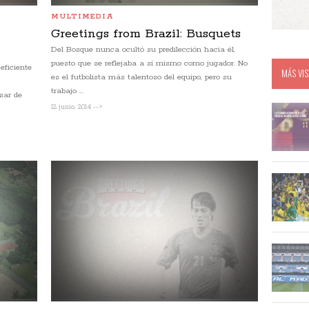
MULTIMEDIA
Greetings from Brazil: Busquets
Del Bosque nunca ocultó su predilección hacia él,
puesto que se reflejaba a sí mismo como jugador. No
eficiente
MÁS VIS
es el futbolista más talentoso del equipo, pero su
trabajo ...
sar de
12 junio, 2014 -->