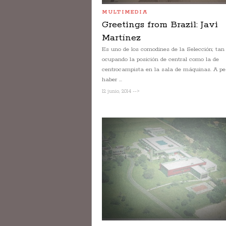
MULTIMEDIA
Greetings from Brazil: Javi
Martínez
Es uno de los comodines de la Selección; tan 
ocupando la posición de central como la de
centrocampista en la sala de máquinas. A pe
haber ...
12 junio, 2014 -->