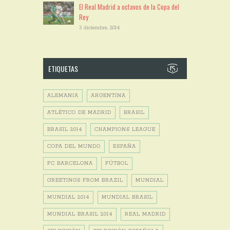
El Real Madrid a octavos de la Copa del
Rey
3 diciembre, 2014
ETIQUETAS
ALEMANIA
ARGENTINA
ATLÉTICO DE MADRID
BRASIL
BRASIL 2014
CHAMPIONS LEAGUE
COPA DEL MUNDO
ESPAÑA
FC BARCELONA
FÚTBOL
GREETINGS FROM BRAZIL
MUNDIAL
MUNDIAL 2014
MUNDIAL BRASIL
MUNDIAL BRASIL 2014
REAL MADRID