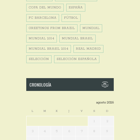
COPA DEL MUNDO
ESPAÑA
FC BARCELONA
FÚTBOL
GREETINGS FROM BRAZIL
MUNDIAL
MUNDIAL 2014
MUNDIAL BRASIL
MUNDIAL BRASIL 2014
REAL MADRID
SELECCIÓN
SELECCIÓN ESPAÑOLA
CRONOLOGÍA
agosto 2026
L
M
X
J
V
S
D
1
2
3
4
5
6
7
8
9