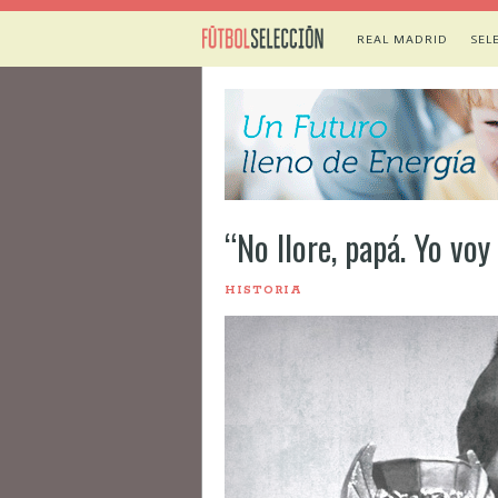
REAL MADRID
SEL
“No llore, papá. Yo vo
HISTORIA