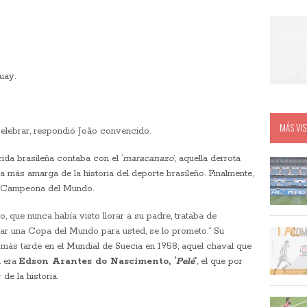
uay.
MÁS VIS
elebrar, respondió João convencido.
cida brasileña contaba con el ‘
maracanazo
’, aquella derrota
la más amarga de la historia del deporte brasileño. Finalmente,
y, Campeona del Mundo.
ijo, que nunca había visto llorar a su padre, trataba de
anar una Copa del Mundo para usted, se lo prometo.” Su
más tarde en el Mundial de Suecia en 1958; aquel chaval que
a era
Edson Arantes do Nascimento, ‘
Pelé
’
, el que por
e la historia.