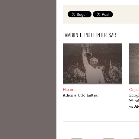
TAMBIÉN TE PUEDE INTERESAR
Historia
Copa
Adiós a Udo Lattek
Infog
Mundo
vs A