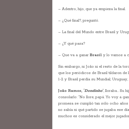
– Adentro, hijo, que ya empieza la final.
– ¿Qué final?, preguntó.
– La final del Mundo entre Brasil y Urug
– ¿Y qué pasa?
– Que va a ganar
Brasil
y lo vamos a c
Sin embargo, ni João ni el resto de la tor
que los periódicos de Brasil tildaron de 
1-2 y Brasil perdía su Mundial; Urugua
João Ramos, ‘
Dondinho
’
, lloraba… Su h
consolarlo: “No llore, papá. Yo voy a g
promesa se cumplió tan sólo ocho años 
no sabía ni qué partido se jugaba ese dí
muchos es considerado el mejor jugador d