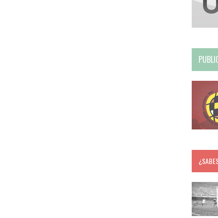
PUBLI
¿SABE