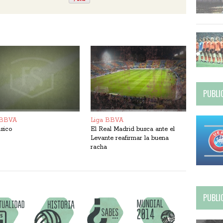
PUBLI
 BBVA
Liga BBVA
ásico
El Real Madrid busca ante el
Levante reafirmar la buena
racha
PUBLI