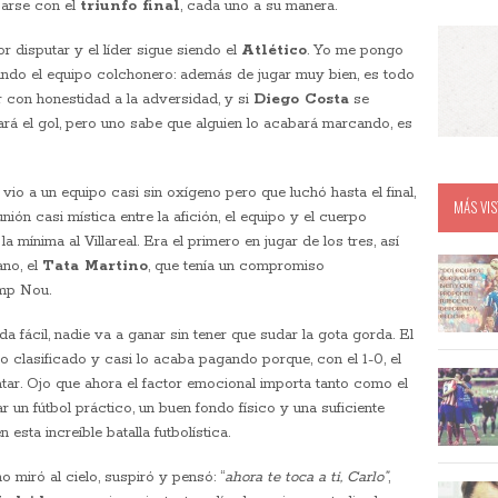
zarse con el
triunfo final
, cada uno a su manera.
r disputar y el líder sigue siendo el
Atlético
. Yo me pongo
zando el equipo colchonero: además de jugar muy bien, es todo
r con honestidad a la adversidad, y si
Diego Costa
se
ará el gol, pero uno sabe que alguien lo acabará marcando, es
vio a un equipo casi sin oxígeno pero que luchó hasta el final,
MÁS VIS
ón casi mística entre la afición, el equipo y el cuerpo
a mínima al Villareal. Era el primero en jugar de los tres, así
ano, el
Tata Martino
, que tenía un compromiso
amp Nou.
da fácil, nadie va a ganar sin tener que sudar la gota gorda. El
po clasificado y casi lo acaba pagando porque, con el 1-0, el
tar. Ojo que ahora el factor emocional importa tanto como el
ar un fútbol práctico, un buen fondo físico y una suficiente
esta increíble batalla futbolística.
no miró al cielo, suspiró y pensó: “
ahora te toca a ti, Carlo”
,