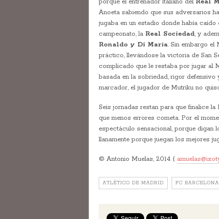
porque el entrenador italiano del
Real M
Anoeta sabiendo que sus adversarios hab
jugaba en un estadio donde había caído 
campeonato, la
Real Sociedad
, y ade
Ronaldo y Di María
. Sin embargo el 
práctico, llevándose la victoria de San 
complicado que le restaba por jugar al Ma
basada en la sobriedad, rigor defensivo
marcador, el jugador de Mutriku no quiso
Seis jornadas restan para que finalice la
que menos errores cometa. Por el momen
espectáculo sensacional, porque digan l
llanamente porque juegan los mejores j
© Antonio Muelas, 2014 {
amuelas@ixot
ATLÉTICO DE MADRID
FC BARCELONA