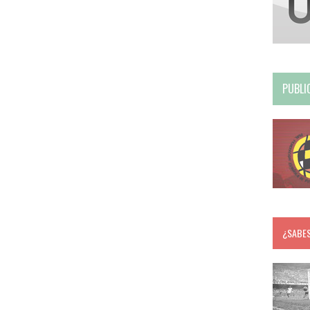
PUBLI
¿SABE