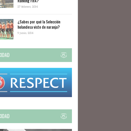
Ranking FIFA?
27 febrero, 2014
​¿Sabes por qué la Selección
holandesa viste de naranja?
9 junio, 2014
CIDAD
CIDAD