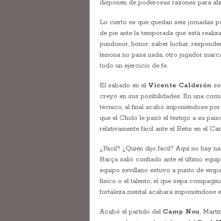
disponen de poderosas razones para al
Lo cierto es que quedan seis jornadas po
de pie ante la temporada que está reali
pundonor, honor, saber luchar, responde
lesiona no pasa nada, otro jugador marc
todo un ejercicio de fe.
El sábado en el
Vicente Calderón
se 
creyó en sus posibilidades. En una comuni
técnico, al final acabó imponiéndose por l
que el Cholo le pasó el testigo a su pais
relativamente fácil ante el Betis en el C
¿Fácil? ¿Quién dijo fácil? Aquí no hay na
Barça salió confiado ante el último equi
equipo sevillano estuvo a punto de empa
físico o el talento; el que sepa compagin
fortaleza mental acabará imponiéndose en 
Acabó el partido del
Camp Nou
, Marti