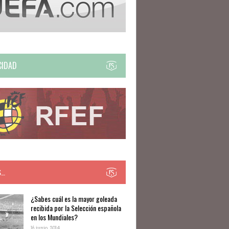
CIDAD
S…
​​¿Sabes cuál es la mayor goleada
recibida por la Selección española
en los Mundiales?
16 junio, 2014