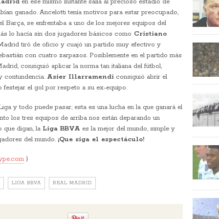
adrid
en ese mismo instante salía al precioso estadio de
ían ganado. Ancelotti tenía motivos para estar preocupado,
el Barça, se enfrentaba a uno de los mejores equipos del
más lo hacía sin dos jugadores básicos como
Cristiano
Madrid tiró de oficio y cuajó un partido muy efectivo y
Sebastián con cuatro zarpazos. Posiblemente en el partido más
drid, consiguió aplicar la norma tan italiana del fútbol,
 y contundencia.
Asier Illarramendi
consiguió abrir el
 festejar el gol por respeto a su ex-equipo.
 Liga y todo puede pasar; esta es una lucha en la que ganará el
to los tres equipos de arriba nos están deparando un
o que digan, la
Liga BBVA
es la mejor del mundo, simple y
ugadores del mundo.
¡Que siga el espectáculo!
ype.com
}
LIGA BBVA
REAL MADRID