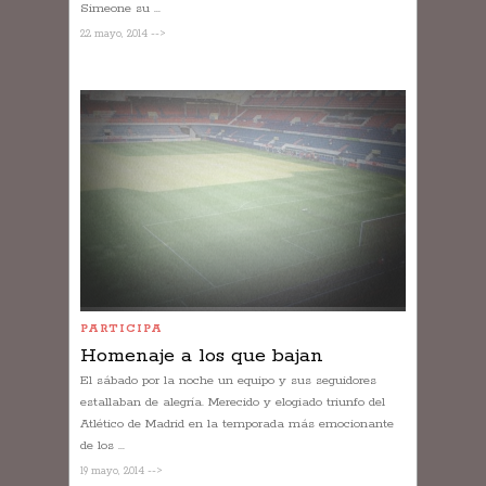
Simeone su ...
22 mayo, 2014 -->
PARTICIPA
Homenaje a los que bajan
El sábado por la noche un equipo y sus seguidores
estallaban de alegría. Merecido y elogiado triunfo del
Atlético de Madrid en la temporada más emocionante
de los ...
19 mayo, 2014 -->