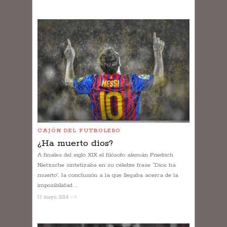
CAJÓN DEL FUTBOLERO
¿Ha muerto dios?
A finales del siglo XIX el filósofo alemán Friedrich
Nietzsche sintetizaba en su célebre frase “Dios ha
muerto”, la conclusión a la que llegaba acerca de la
imposibilidad ...
13 mayo, 2014 -->