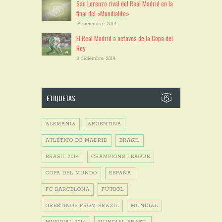
San Lorenzo rival del Real Madrid en la
final del «Mundialito»
18 diciembre, 2014
El Real Madrid a octavos de la Copa del
Rey
3 diciembre, 2014
ETIQUETAS
ALEMANIA
ARGENTINA
ATLÉTICO DE MADRID
BRASIL
BRASIL 2014
CHAMPIONS LEAGUE
COPA DEL MUNDO
ESPAÑA
FC BARCELONA
FÚTBOL
GREETINGS FROM BRAZIL
MUNDIAL