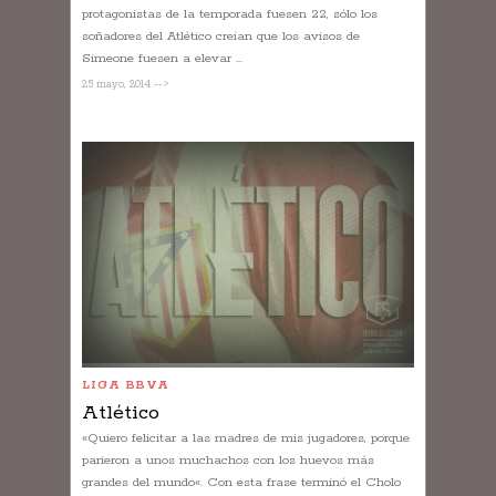
protagonistas de la temporada fuesen 22, sólo los
soñadores del Atlético creían que los avisos de
Simeone fuesen a elevar ...
25 mayo, 2014 -->
LIGA BBVA
Atlético
«Quiero felicitar a las madres de mis jugadores, porque
parieron a unos muchachos con los huevos más
grandes del mundo«. Con esta frase terminó el Cholo