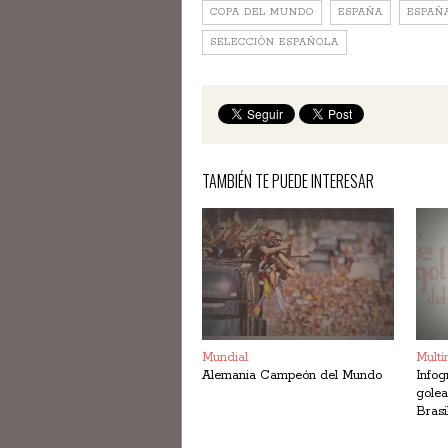
COPA DEL MUNDO
ESPAÑA
ESPAÑA
SELECCIÓN ESPAÑOLA
TAMBIÉN TE PUEDE INTERESAR
Mundial
Multi
Alemania Campeón del Mundo
Infog
golea
Brasi