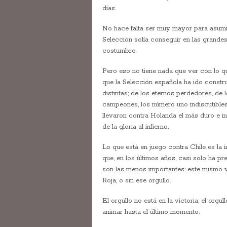
días.
No hace falta ser muy mayor para asumir
Selección solía conseguir en las grandes
costumbre.
Pero eso no tiene nada que ver con lo qu
que la Selección española ha ido const
distintas; de los eternos perdedores, de
campeones, los número uno indiscutibles 
llevaron contra Holanda el más duro e i
de la gloria al infierno.
Lo que está en juego contra Chile es la 
que, en los últimos años, casi solo ha 
son las menos importantes: este mismo ve
Roja, o sin ese orgullo.
El orgullo no está en la victoria; el org
animar hasta el último momento.