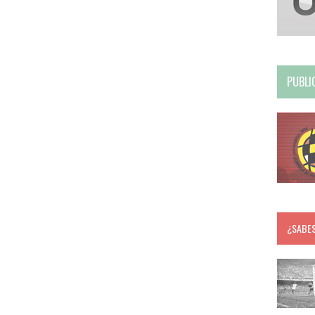
PUBLI
¿SABE