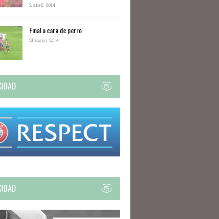
2 abril, 2014
Final a cara de perro
21 mayo, 2014
CIDAD
CIDAD