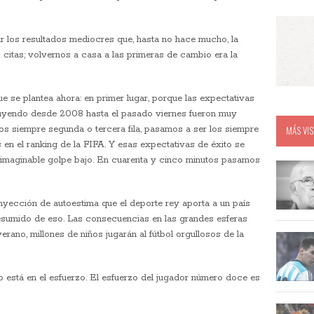
 los resultados mediocres que, hasta no hace mucho, la
 citas; volvernos a casa a las primeras de cambio era la
e se plantea ahora: en primer lugar, porque las expectativas
ruyendo desde 2008 hasta el pasado viernes fueron muy
 los siempre segunda o tercera fila, pasamos a ser los siempre
MÁS VIS
en el ranking de la FIFA. Y esas expectativas de éxito se
nimaginable golpe bajo. En cuarenta y cinco minutos pasamos
inyección de autoestima que el deporte rey aporta a un país
presumido de eso. Las consecuencias en las grandes esferas
rano, millones de niños jugarán al fútbol orgullosos de la
ullo está en el esfuerzo. El esfuerzo del jugador número doce es