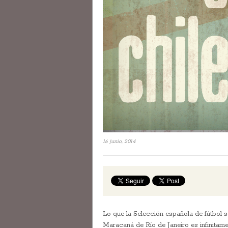
16 junio, 2014
Lo que la Selección española de fútbol s
Maracaná de Río de Janeiro es infinitame