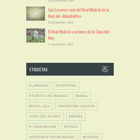
22 diciembre, 2014
San Lorenzo rival del Real Madrid en la
final del «Mundialito»
18 diciembre, 2014
El Real Madrid a octavos de la Copa del
Rey
3 diciembre, 2014
ETIQUETAS
ALEMANIA
ARGENTINA
ATLÉTICO DE MADRID
BRASIL
BRASIL 2014
CHAMPIONS LEAGUE
COPA DEL MUNDO
ESPAÑA
FC BARCELONA
FÚTBOL
GREETINGS FROM BRAZIL
MUNDIAL