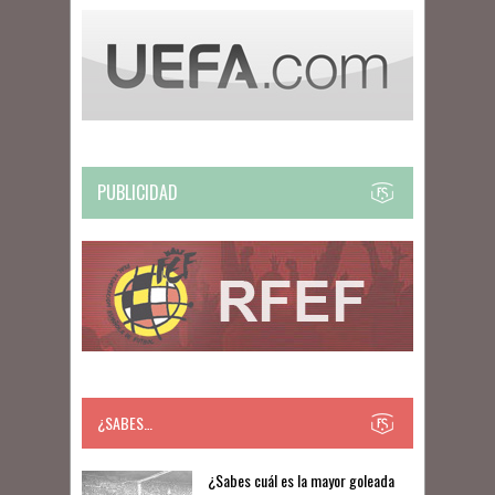
PUBLICIDAD
¿SABES…
​​¿Sabes cuál es la mayor goleada