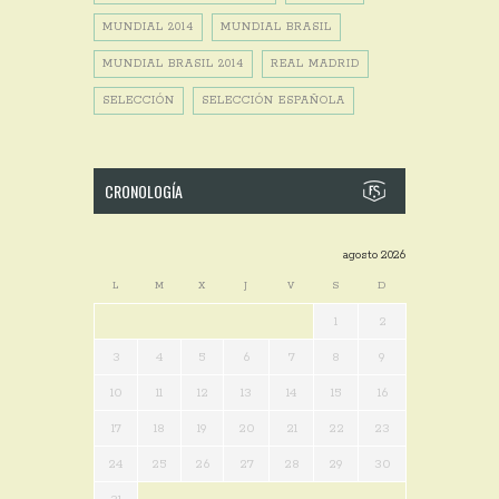
MUNDIAL 2014
MUNDIAL BRASIL
MUNDIAL BRASIL 2014
REAL MADRID
SELECCIÓN
SELECCIÓN ESPAÑOLA
CRONOLOGÍA
agosto 2026
L
M
X
J
V
S
D
1
2
3
4
5
6
7
8
9
10
11
12
13
14
15
16
17
18
19
20
21
22
23
24
25
26
27
28
29
30