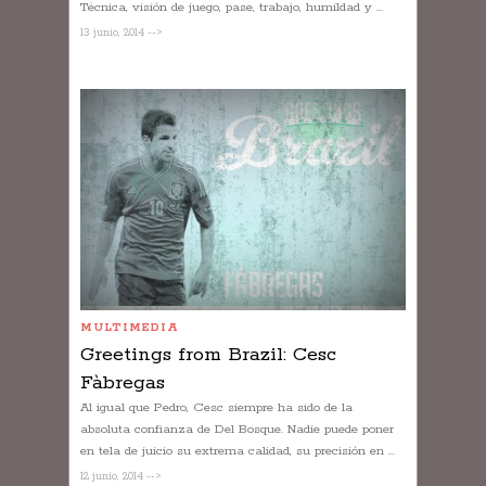
Técnica, visión de juego, pase, trabajo, humildad y ...
13 junio, 2014 -->
MULTIMEDIA
Greetings from Brazil: Cesc
Fàbregas
Al igual que Pedro, Cesc siempre ha sido de la
absoluta confianza de Del Bosque. Nadie puede poner
en tela de juicio su extrema calidad, su precisión en ...
12 junio, 2014 -->