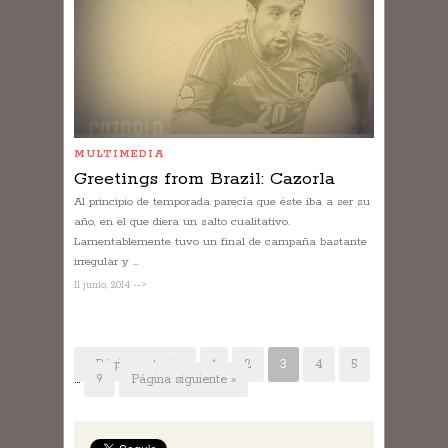
MULTIMEDIA
Greetings from Brazil: Cazorla
Al principio de temporada parecía que éste iba a ser su
año, en el que diera un salto cualitativo.
Lamentablemente tuvo un final de campaña bastante
irregular y ...
11 junio, 2014 -->
« Página anterior
1
2
3
4
5
…
9
Página siguiente »