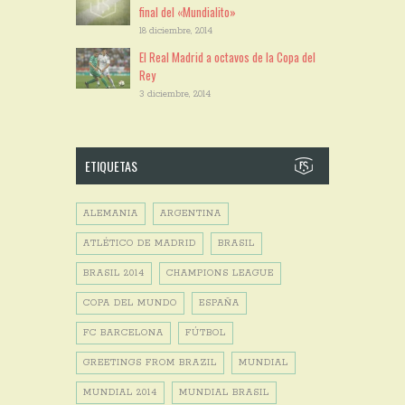
final del «Mundialito»
18 diciembre, 2014
El Real Madrid a octavos de la Copa del
Rey
3 diciembre, 2014
ETIQUETAS
ALEMANIA
ARGENTINA
ATLÉTICO DE MADRID
BRASIL
BRASIL 2014
CHAMPIONS LEAGUE
COPA DEL MUNDO
ESPAÑA
FC BARCELONA
FÚTBOL
GREETINGS FROM BRAZIL
MUNDIAL
MUNDIAL 2014
MUNDIAL BRASIL