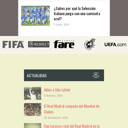
¿Sabes por qué la Selección
italiana juega con una camiseta
azul?
9 junio, 2014
ACTUALIDAD
Adiós a Udo Lattek
4 febrero, 2015
El Real Madrid campeón del Mundial de
Clubes
22 diciembre, 2014
San Lorenzo rival del Real Madrid en la