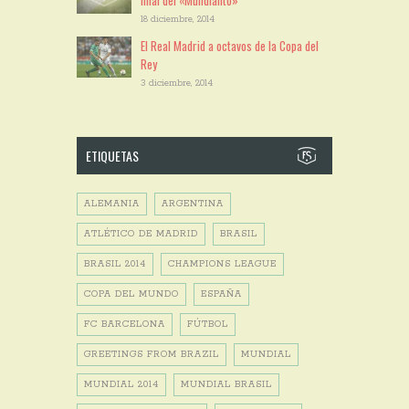
18 diciembre, 2014
El Real Madrid a octavos de la Copa del
Rey
3 diciembre, 2014
ETIQUETAS
ALEMANIA
ARGENTINA
ATLÉTICO DE MADRID
BRASIL
BRASIL 2014
CHAMPIONS LEAGUE
COPA DEL MUNDO
ESPAÑA
FC BARCELONA
FÚTBOL
GREETINGS FROM BRAZIL
MUNDIAL
MUNDIAL 2014
MUNDIAL BRASIL