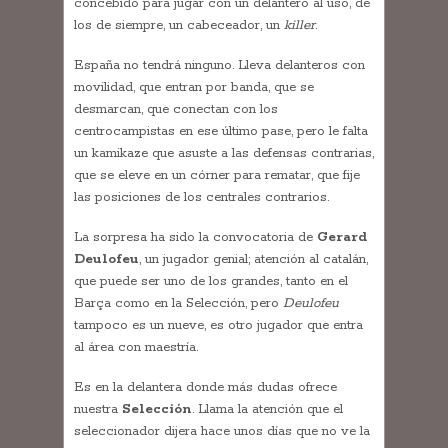
concebido para jugar con un delantero al uso, de
los de siempre, un cabeceador, un
killer
.
España no tendrá ninguno. Lleva delanteros con
movilidad, que entran por banda, que se
desmarcan, que conectan con los
centrocampistas en ese último pase, pero le falta
un kamikaze que asuste a las defensas contrarias,
que se eleve en un córner para rematar, que fije
las posiciones de los centrales contrarios.
La sorpresa ha sido la convocatoria de
Gerard
Deulofeu
, un jugador genial; atención al catalán,
que puede ser uno de los grandes, tanto en el
Barça como en la Selección, pero
Deulofeu
tampoco es un nueve, es otro jugador que entra
al área con maestría.
Es en la delantera donde más dudas ofrece
nuestra
Selección
. Llama la atención que el
seleccionador dijera hace unos días que no ve la