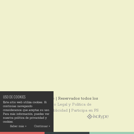
USO DE COOKIES
© 2014
Ixotype
| Reservados todos los
Este sitio web utiliza cookies. Si
derechos |
Aviso Legal y Política de
continúas navegando
Privacidad
|
Publicidad
|
Participa en FS
consideramos que aceptas su uso.
Para más información, puedes ver
nuestra política de privacidad y
cookies.
Saber más »
Continuar »