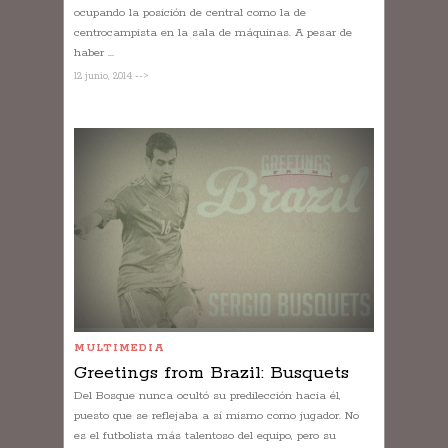
ocupando la posición de central como la de
centrocampista en la sala de máquinas. A pesar de
haber ...
12 junio, 2014 -->
MULTIMEDIA
Greetings from Brazil: Busquets
Del Bosque nunca ocultó su predilección hacia él,
puesto que se reflejaba a sí mismo como jugador. No
es el futbolista más talentoso del equipo, pero su