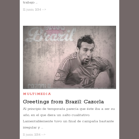
trabajo ...
12 junio, 2014 -->
MULTIMEDIA
Greetings from Brazil: Cazorla
Al principio de temporada parecía que éste iba a ser su
año, en el que diera un salto cualitativo.
Lamentablemente tuvo un final de campaña bastante
irregular y ...
11 junio, 2014 -->