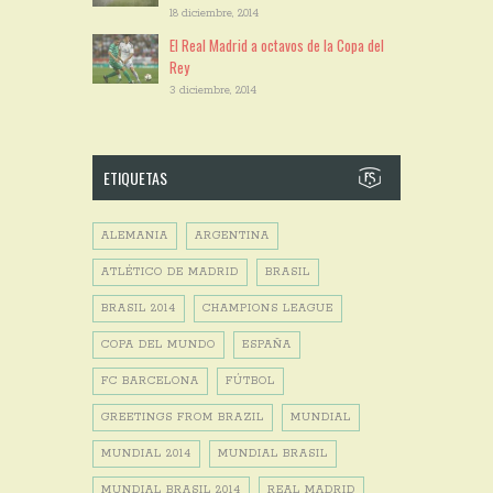
18 diciembre, 2014
El Real Madrid a octavos de la Copa del
Rey
3 diciembre, 2014
ETIQUETAS
ALEMANIA
ARGENTINA
ATLÉTICO DE MADRID
BRASIL
BRASIL 2014
CHAMPIONS LEAGUE
COPA DEL MUNDO
ESPAÑA
FC BARCELONA
FÚTBOL
GREETINGS FROM BRAZIL
MUNDIAL
MUNDIAL 2014
MUNDIAL BRASIL
MUNDIAL BRASIL 2014
REAL MADRID