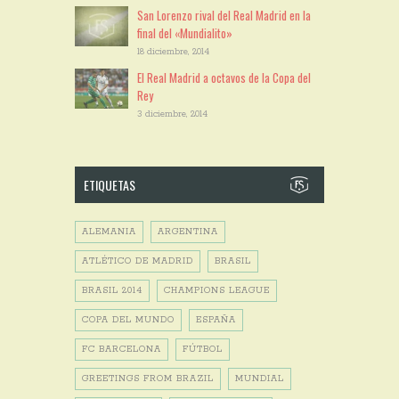
San Lorenzo rival del Real Madrid en la
final del «Mundialito»
18 diciembre, 2014
El Real Madrid a octavos de la Copa del
Rey
3 diciembre, 2014
ETIQUETAS
ALEMANIA
ARGENTINA
ATLÉTICO DE MADRID
BRASIL
BRASIL 2014
CHAMPIONS LEAGUE
COPA DEL MUNDO
ESPAÑA
FC BARCELONA
FÚTBOL
GREETINGS FROM BRAZIL
MUNDIAL