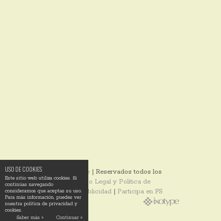
USO DE COOKIES
© 2014
Ixotype
| Reservados todos los
Este sitio web utiliza cookies. Si
derechos |
Aviso Legal y Política de
continúas navegando
Privacidad
|
Publicidad
|
Participa en FS
consideramos que aceptas su uso.
Para más información, puedes ver
nuestra política de privacidad y
cookies.
Saber más »
Continuar »