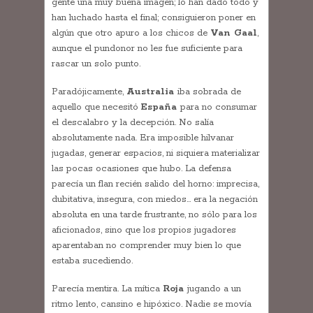
gente una muy buena imagen; lo han dado todo y
han luchado hasta el final; consiguieron poner en
algún que otro apuro a los chicos de
Van Gaal
,
aunque el pundonor no les fue suficiente para
rascar un solo punto.
Paradójicamente,
Australia
iba sobrada de
aquello que necesitó
España
para no consumar
el descalabro y la decepción. No salía
absolutamente nada. Era imposible hilvanar
jugadas, generar espacios, ni siquiera materializar
las pocas ocasiones que hubo. La defensa
parecía un flan recién salido del horno: imprecisa,
dubitativa, insegura, con miedos… era la negación
absoluta en una tarde frustrante, no sólo para los
aficionados, sino que los propios jugadores
aparentaban no comprender muy bien lo que
estaba sucediendo.
Parecía mentira. La mítica
Roja
jugando a un
ritmo lento, cansino e hipóxico. Nadie se movía