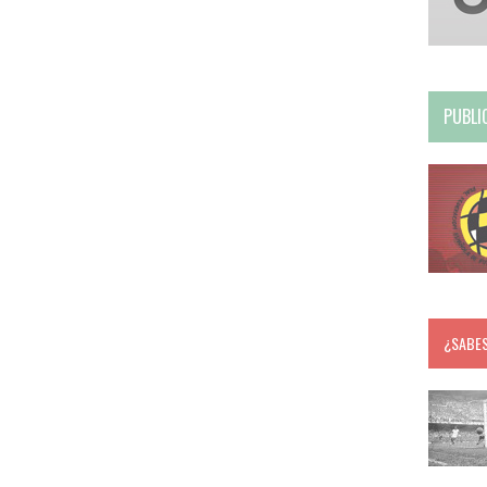
PUBLI
¿SABE