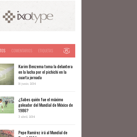
TOS
COMENTARIOS
ETIQUETAS
Karim Benzema toma la delantera
en la lucha por el pichichi en la
cuarta jornada
16 junio, 2014
¿Sabes quién fue el máximo
goleador del Mundial de México de
1986?
3 abril, 2014
Pepe Ramírez irá al Mundial de