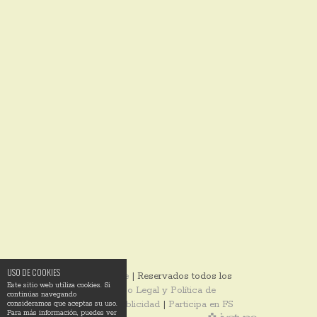
USO DE COOKIES
© 2014
Ixotype
| Reservados todos los
Este sitio web utiliza cookies. Si
derechos |
Aviso Legal y Política de
continúas navegando
Privacidad
|
Publicidad
|
Participa en FS
consideramos que aceptas su uso.
Para más información, puedes ver