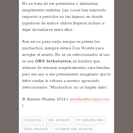
No se trata de ser pesimistas o alarmistas;
simplemente realistas. Las cosas han mejorado
respecto a periodos no tan lejanos, en donde
jugadores de ambos clubes llegaron incluso a
dejar de hablarse entre ellos.
Aun así no pasa nada; aunque se peleen los
muchachos, siempre estará Don Vicente para
arreglar el asunto. No es un seleccionador al uso,
es una
ONG futbolística
, un hombre que,
además de entrenar magistralmente, cura heridas,
pero me uno a ese pensamiento imaginario que le
debe rondar la cabeza a nuestro apreciado
seleccionador: “Muchachos: no os hagáis daño”.
© Antonio Muelas, 2014 {
amuelas@ixotype.com
}
CLÁSICOS
DEL BOSQUE
FC BARCELONA
REAL MADRID
VICENTE DEL BOSQUE