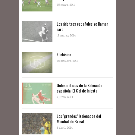
25 mayo, 2014
Los árbitros españoles se llaman
raro
13 marzo, 2014
El clásico
25 octubre, 2014
Goles míticos de la Selección
española: El Gol de Iniesta
9 junio, 2014
Los ‘grandes’ lesionados del
Mundial de Brasil
8 abril, 2014