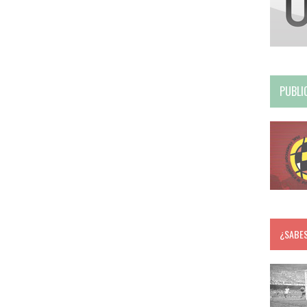
PUBLI
¿SABE