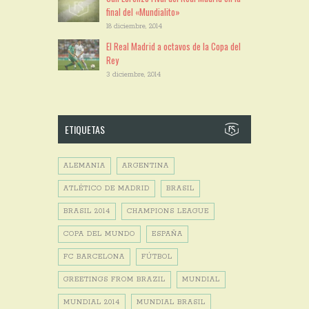
final del «Mundialito»
18 diciembre, 2014
El Real Madrid a octavos de la Copa del
Rey
3 diciembre, 2014
ETIQUETAS
ALEMANIA
ARGENTINA
ATLÉTICO DE MADRID
BRASIL
BRASIL 2014
CHAMPIONS LEAGUE
COPA DEL MUNDO
ESPAÑA
FC BARCELONA
FÚTBOL
GREETINGS FROM BRAZIL
MUNDIAL
MUNDIAL 2014
MUNDIAL BRASIL