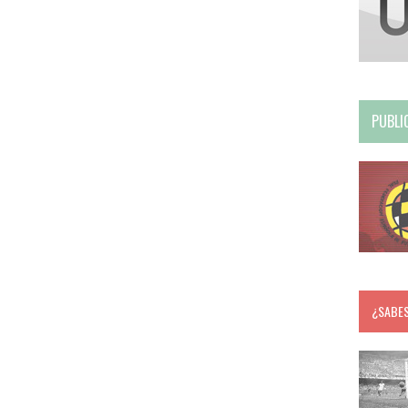
PUBLI
¿SABE