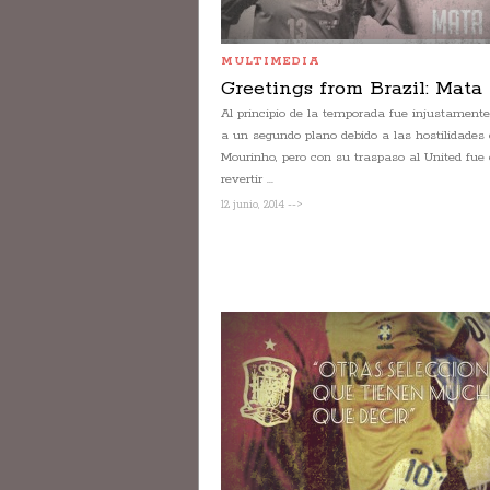
MULTIMEDIA
Greetings from Brazil: Mata
Al principio de la temporada fue injustamente
a un segundo plano debido a las hostilidades
Mourinho, pero con su traspaso al United fue
revertir ...
12 junio, 2014 -->