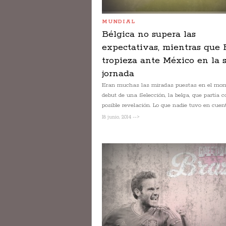
MUNDIAL
Bélgica no supera las
expectativas, mientras que 
tropieza ante México en la 
jornada
Eran muchas las miradas puestas en el mom
debut de una Selección, la belga, que partía
posible revelación. Lo que nadie tuvo en cuenta
18 junio, 2014 -->