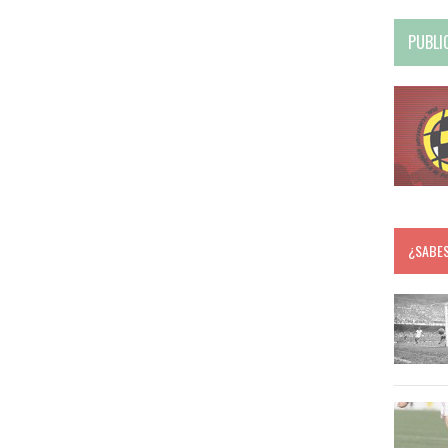
PUBLI
¿SABE