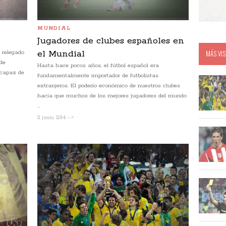
MUNDIAL
Jugadores de clubes españoles en
 relegado
el Mundial
MÁS VIS
 de
Hasta hace pocos años, el fútbol español era
 capaz de
fundamentalmente importador de futbolistas
extranjeros. El poderío económico de nuestros clubes
hacía que muchos de los mejores jugadores del mundo
...
11 junio, 2014 -->