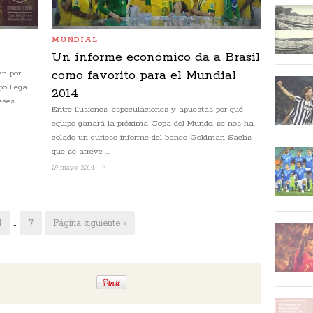
MUNDIAL
Un informe económico da a Brasil
an por
como favorito para el Mundial
po llega
2014
eses
Entre ilusiones, especulaciones y apuestas por qué
equipo ganará la próxima Copa del Mundo, se nos ha
colado un curioso informe del banco Goldman Sachs
que se atreve ...
29 mayo, 2014 -->
4
…
7
Página siguiente »